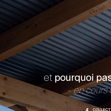
et
pourquoi pa
-
en cours 
COLLECTI