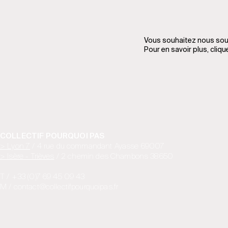
Vous souhaitez nous sout
Pour en savoir plus, cliq
COLLECTIF POURQUOI PAS
> Lyon 7
/ 4 rue du commandant Ayasse 69007
> Isère - Trièves
/ 2 chemin des Chambons 38650
T / +33 (0)7 69 45 09 43
M / contact@collectifpourquoipas.fr