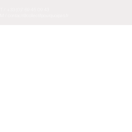
T / +33 (0)7 69 45 09 43
M / contact@collectifpourquoipas.fr