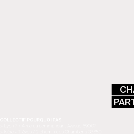
CH
PART
COLLECTIF POURQUOI PAS
> Lyon 7
/ 4 rue du commandant Ayasse 69007
> Isère - Trièves
/ 2 chemin des Chambons 38650