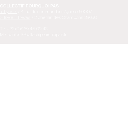
COLLECTIF POURQUOI PAS
> Lyon 7
/ 4 rue du commandant Ayasse 69007
> Isère - Trièves
/ 2 chemin des Chambons 38650
T / +33 (0)7 69 45 09 43
M / contact@collectifpourquoipas.fr