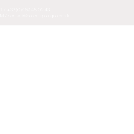
T / +33 (0)7 69 45 09 43
M / contact@collectifpourquoipas.fr