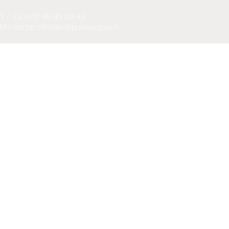
T / +33 (0)7 69 45 09 43
M / contact@collectifpourquoipas.fr